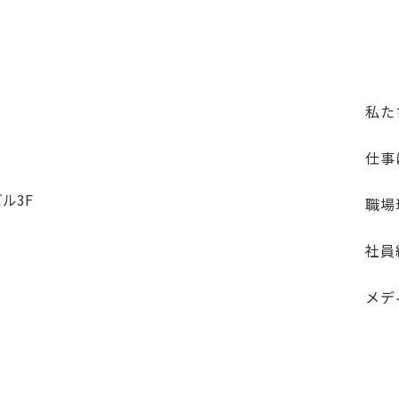
私た
仕事
ル3F
職場
社員
メデ